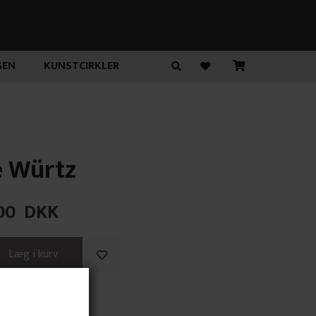
SEN
KUNSTCIRKLER
 Würtz
00
DKK