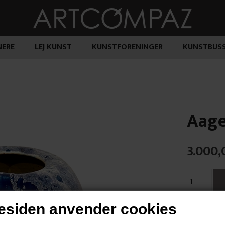
ERE
LEJ KUNST
KUNSTFORENINGER
KUNSTBUS
Aage
3.000,
siden anvender cookies
"Uden Titel"