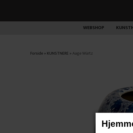
WEBSHOP
KUNSTN
Forside
»
KUNSTNERE
»
Aage Würtz
Hjemme