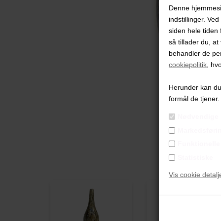
Denne hjemmeside
indstillinger. Ve
siden hele tiden 
så tillader du, a
behandler de pe
cookiepolitik
, hv
Herunder kan du v
formål de tjener.
Nødvendige
Markedsføri
Funktionelle
Statistiske
Vis cookie detalj