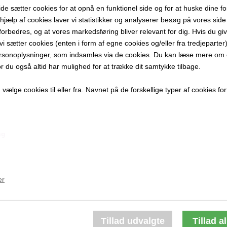
 sætter cookies for at opnå en funktionel side og for at huske dine f
21x16 cm.
d hjælp af cookies laver vi statistikker og analyserer besøg på vores side s
Keramik
forbedres, og at vores markedsføring bliver relevant for dig. Hvis du gi
Unika
t vi sætter cookies (enten i form af egne cookies og/eller fra tredjeparter)
rsonoplysninger, som indsamles via de cookies. Du kan læse mere om c
PRODUKTBES
or du også altid har mulighed for at trække dit samtykke tilbage.
PRODUKTIN
ælge cookies til eller fra. Navnet på de forskellige typer af cookies fort
ng
Andre værker af kunstneren:
er