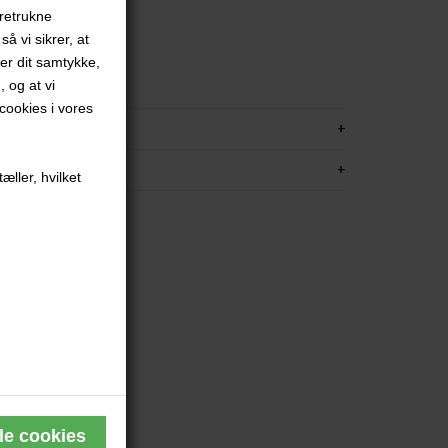
oretrukne
å vi sikrer, at
ver dit samtykke,
, og at vi
ookies i vores
KRIVELSE
FORMATION
æller, hvilket