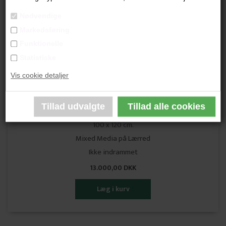
Nødvendige
Markedsføring
Funktionelle
Statistiske
Vis cookie detaljer
Tommy Michael Jensen
"Dawn Forest"
100 x 120 cm.
Mixed Media på Lærred
Ikke indrammet
13.000,00 DKK