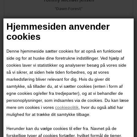
Tommy Michael Jensen
"Dawn Forest"
90 x 106 cm.
Hjemmesiden anvender
Mixed media på lærred
cookies
Ikke indrammet
10.500,00 DKK
Denne hjemmeside sætter cookies for at opnå en funktionel
side og for at huske dine foretrukne indstillinger. Ved hjælp af
cookies laver vi statistikker og analyserer besøg på vores side
så vi sikrer, at siden hele tiden forbedres, og at vores
markedsføring bliver relevant for dig. Hvis du giver dit
samtykke, så tillader du, at vi sætter cookies (enten i form af
egne cookies og/eller fra tredjeparter), og at vi behandler de
personoplysninger, som indsamles via de cookies. Du kan læse
mere om cookies i vores
cookiepolitik
, hvor du også altid har
mulighed for at trække dit samtykke tilbage.
Herunder kan du vælge cookies til eller fra. Navnet på de
forskellige typer af cookies fortæller, hvilket formål de tjener.