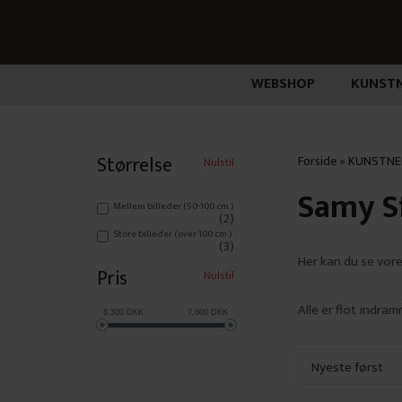
WEBSHOP
KUNSTN
Størrelse
Forside
»
KUNSTNE
Nulstil
Samy S
Mellem billeder (50-100 cm.)
(2)
Store billeder (over 100 cm.)
(3)
Her kan du se vor
Pris
Nulstil
Alle er flot indr
6,300
DKK
7,800
DKK