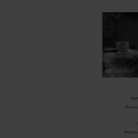
Sa
"Řeka 
7
Manipu