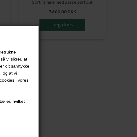
Sort ramme med passe partout
7.800,00 DKK
oretrukne
å vi sikrer, at
ver dit samtykke,
, og at vi
ookies i vores
æller, hvilket