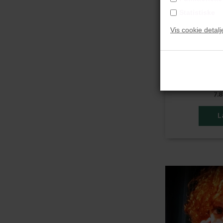
Sa
Statistiske
"Č
Vis cookie detalj
1
Manipu
Sort ramme
7.