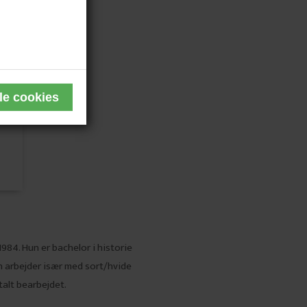
1984. Hun er bachelor i historie
n arbejder især med sort/hvide
talt bearbejdet.