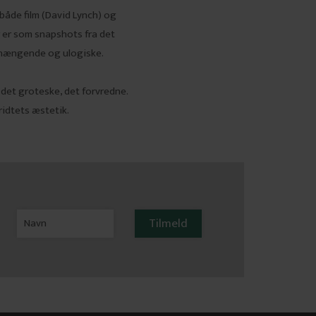
både film (David Lynch) og
er er som snapshots fra det
hængende og ulogiske.
 det groteske, det forvredne.
idtets æstetik.