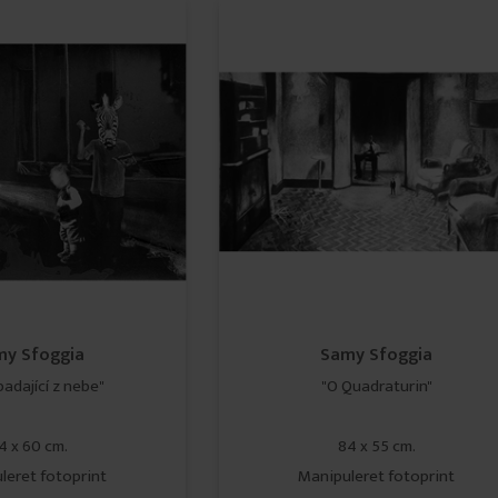
my Sfoggia
Samy Sfoggia
padající z nebe"
"O Quadraturin"
4 x 60 cm.
84 x 55 cm.
leret fotoprint
Manipuleret fotoprint