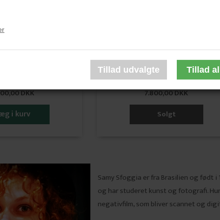
my Sfoggia
Samy Sfoggia
o sa stalo?"
"J'​adore le coup des fourmis"
er
14 x 75 cm.
114 x 75 cm.
leret fotoprint
Manipuleret fotoprint
 med passe partout
Sort ramme med passe partout
800,00 DKK
7.800,00 DKK
Solgt
Samy Sfoggia er fra Brasilien og født i 
og har studeret kunst og fotografi. Hu
negativfilm, som bliver scannet og digi