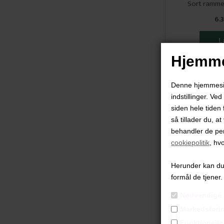
Sort ramme
6.
Hjemme
Denne hjemmeside
indstillinger. Ve
siden hele tiden 
så tillader du, a
behandler de pe
cookiepolitik
, hv
Herunder kan du v
formål de tjener.
Nødvendige
Markedsføri
Funktionelle