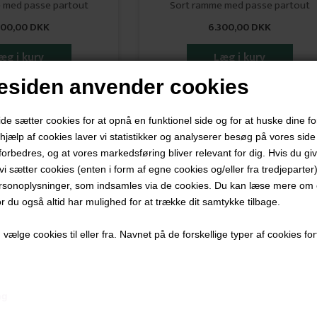
 med passe partout
Sort ramme med passe partout
300,00 DKK
6.300,00 DKK
siden anvender cookies
 sætter cookies for at opnå en funktionel side og for at huske dine f
d hjælp af cookies laver vi statistikker og analyserer besøg på vores side s
forbedres, og at vores markedsføring bliver relevant for dig. Hvis du gi
t vi sætter cookies (enten i form af egne cookies og/eller fra tredjeparter)
rsonoplysninger, som indsamles via de cookies. Du kan læse mere om c
or du også altid har mulighed for at trække dit samtykke tilbage.
ælge cookies til eller fra. Navnet på de forskellige typer af cookies fort
ng