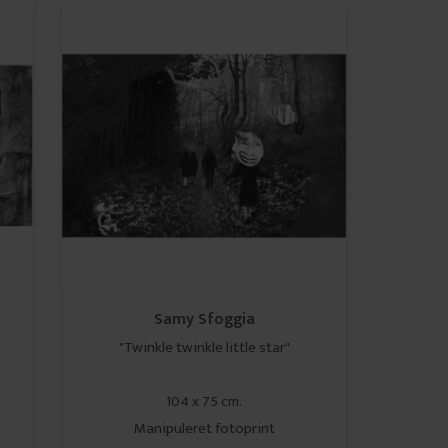
Samy Sfoggia
"Twinkle twinkle little star"
104 x 75 cm.
Manipuleret fotoprint