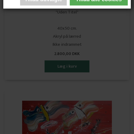
Rasmus Rokkedal
"Uden Titel"
40x50 cm.
Akryl på lærred
Ikke indrammet
2.800,00 DKK