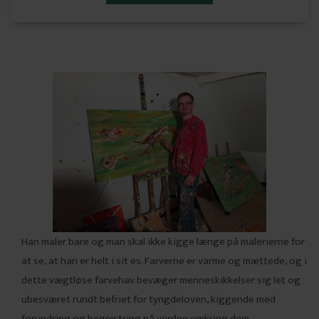
Han maler bare og man skal ikke kigge længe på malerierne for
at se, at han er helt i sit es. Farverne er varme og mættede, og i
dette vægtløse farvehav bevæger menneskikkelser sig let og
ubesværet rundt befriet for tyngdeloven, kiggende med
forundring og begejstring på verden omkring dem.