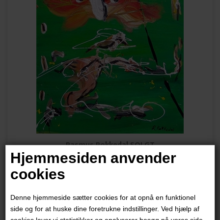
Rasmus Rokkedal SOLGT
Hjemmesiden anvender
"Uden Titel"
cookies
50x50 cm.
Akryl på lærred
Denne hjemmeside sætter cookies for at opnå en funktionel
side og for at huske dine foretrukne indstillinger. Ved hjælp af
Ikke indrammet
cookies laver vi statistikker og analyserer besøg på vores side