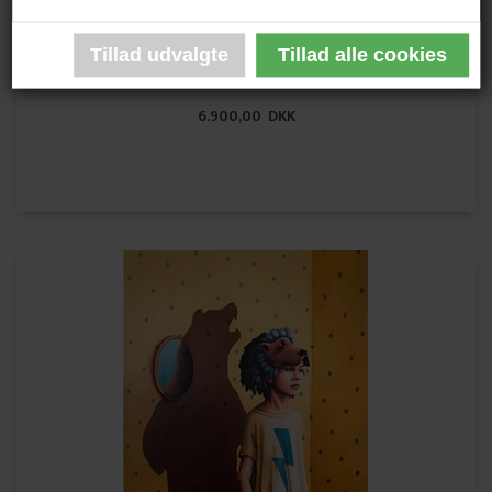
Akryl på Lærred
Ikke indrammet
6.900,00 DKK