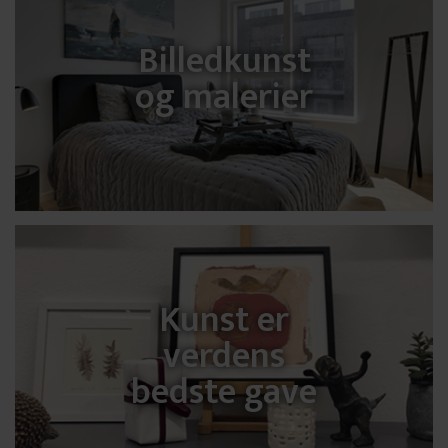
Billedkunst
og malerier
Kunst er
verdens
bedste gave