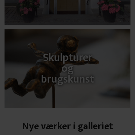
Skulpturer
og
brugskunst
Nye værker i galleriet