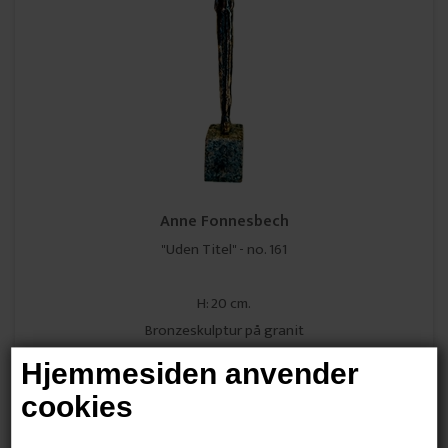
Anne Fonnesbech
"Uden Titel" - no. 161
H: 20 cm.
Bronzeskulptur på granit
Unika
Hjemmesiden anvender
3.000,00 DKK
cookies