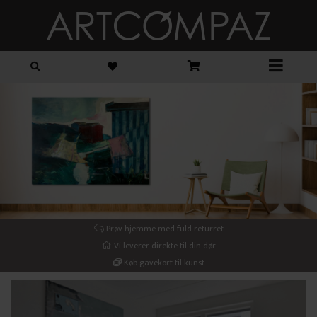
Prøv hjemme med fuld returret
Vi leverer direkte til din dør
Køb gavekort til kunst