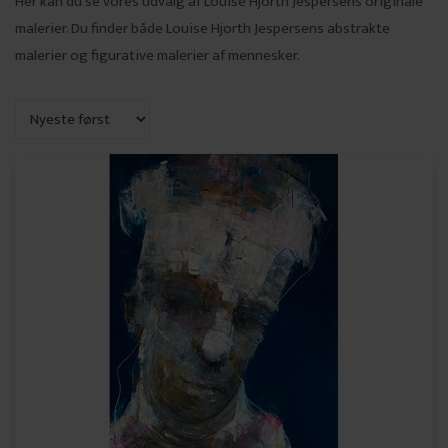
Her kan du se vores udvalg af Louise Hjorth Jespersens originale
malerier. Du finder både Louise Hjorth Jespersens abstrakte
malerier og figurative malerier af mennesker.