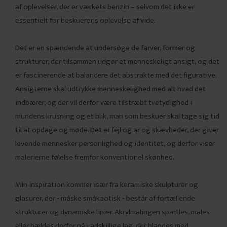
af oplevelser, der er værkets benzin – selvom det ikke er
essentielt for beskuerens oplevelse af vide.
Det er en spændende at undersøge de farver, former og
strukturer, der tilsammen udgør et menneskeligt ansigt, og det
er fascinerende at balancere det abstrakte med det figurative.
Ansigterne skal udtrykke menneskelighed med alt hvad det
indbærer, og der vil derfor være tilstræbt tvetydighed i
mundens krusning og et blik, man som beskuer skal tage sig tid
til at opdage og møde. Det er fejl og ar og skævheder, der giver
levende mennesker personlighed og identitet, og derfor viser
malerierne følelse fremfor konventionel skønhed.
Min inspiration kommer især fra keramiske skulpturer og
glasurer, der - måske småkaotisk - består af fortællende
strukturer og dynamiske linier. Akrylmalingen spartles, males
eller hældes derfor på i adskillige lag, der blandes med