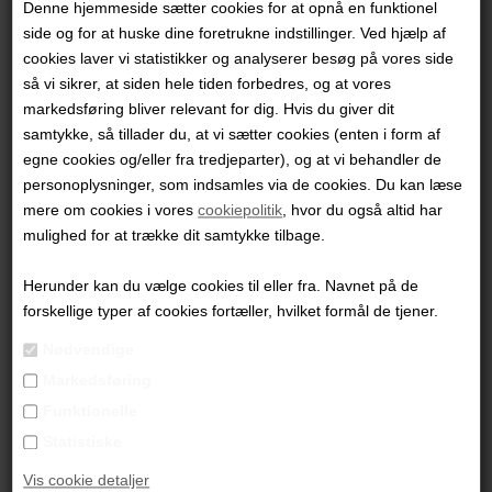
Denne hjemmeside sætter cookies for at opnå en funktionel
side og for at huske dine foretrukne indstillinger. Ved hjælp af
cookies laver vi statistikker og analyserer besøg på vores side
så vi sikrer, at siden hele tiden forbedres, og at vores
markedsføring bliver relevant for dig. Hvis du giver dit
samtykke, så tillader du, at vi sætter cookies (enten i form af
egne cookies og/eller fra tredjeparter), og at vi behandler de
personoplysninger, som indsamles via de cookies. Du kan læse
mere om cookies i vores
cookiepolitik
, hvor du også altid har
mulighed for at trække dit samtykke tilbage.
Herunder kan du vælge cookies til eller fra. Navnet på de
forskellige typer af cookies fortæller, hvilket formål de tjener.
Louise Hjorth Jespersen
"Straitjacket"
Nødvendige
Markedsføring
80x80 cm.
Funktionelle
Mixed Media på Lærred
Statistiske
Ikke indrammet
Vis cookie detaljer