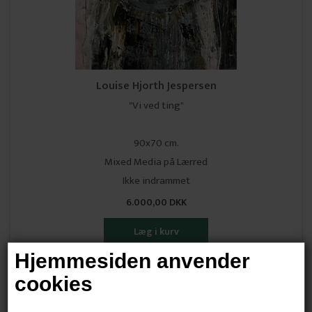
Louise Hjorth Jespersen
"Vi ved ting"
90x70 cm.
Mixed Media på Lærred
Ikke indrammet
6.000,00 DKK
Hjemmesiden anvender
cookies