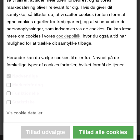
så vi sikrer, at siden hele tiden forbedres, og at vores
markedsføring bliver relevant for dig. Hvis du giver dit
samtykke, så tillader du, at vi sætter cookies (enten i form af
Malerier
Ekstra store malerier
egne cookies og/eller fra tredjeparter), og at vi behandler de
personoplysninger, som indsamles via de cookies. Du kan læse
mere om cookies i vores
cookiepolitik
, hvor du også altid har
mulighed for at trække dit samtykke tilbage.
I glas og ramme
Herunder kan du vælge cookies til eller fra. Navnet på de
forskellige typer af cookies fortæller, hvilket formål de tjener.
Nødvendige
Markedsføring
Funktionelle
Grafik
Statistiske
Vis cookie detaljer