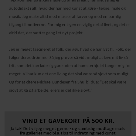
”Jeg kommer på ingen måde ud af en kreativ familie, så jeg er
autodidakt i alt, hvad der har med kunst at gøre - tegne, male og
musik. Jeg maler altid med masser af farver og med en barnlig
tilgang til motiverne.
For mig er legen en vigtig del af livet, og det er
altid det, der sætter gang i et nyt projekt.
Jeg er meget fascineret af folk, der gør, hvad de har lyst til. Folk, der
følger deres drømme. Så jeg prøver så vidt muligt at leve mit liv så
frit, som det kan lade sig gøre uden at hamsterhjulet fanger mig for
meget.
Vi har kun det ene liv, og det skal være så sjovt som muligt.
Og for at citere Michael Bundesen fra Shu-bi-dua: “Det skal være
sjovt at gå på arbejde, ellers er det ikke sjovt.“
VIND ET GAVEKORT PÅ 500 KR.
Ja tak! Det vil jeg meget gerne - og samtidig modtage mails
fra galleriet med bl.a. tips til indretning med kunst.