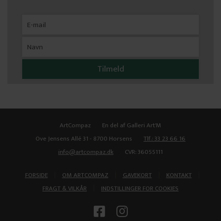
ArtCompaz
En del af Galleri Art'M
Ove Jensens Allé 31 - 8700 Horsens
Tlf.: 33 23 66 16
info@artcompaz.dk
CVR: 36055111
|
|
|
|
FORSIDE
OM ARTCOMPAZ
GAVEKORT
KONTAKT
|
FRAGT & VILKÅR
INDSTILLINGER FOR COOKIES