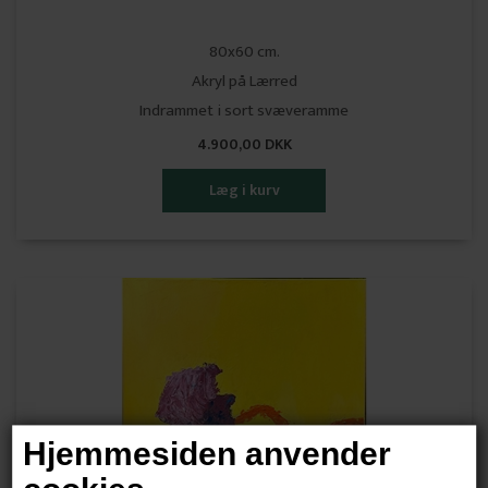
80x60 cm.
Akryl på Lærred
Indrammet i sort svæveramme
4.900,00 DKK
Hjemmesiden anvender