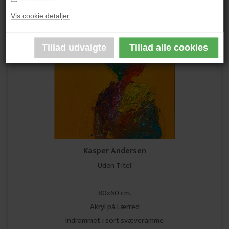
Vis cookie detaljer
Kasper Andersen
"Uden Titel"
80x60 cm.
Akryl på Lærred
Indrammet i sort svæveramme