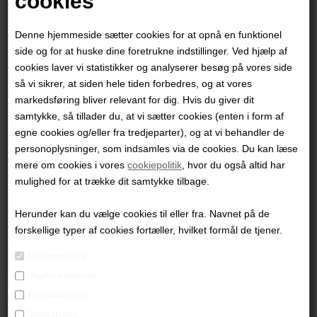
cookies
Denne hjemmeside sætter cookies for at opnå en funktionel
side og for at huske dine foretrukne indstillinger. Ved hjælp af
cookies laver vi statistikker og analyserer besøg på vores side
så vi sikrer, at siden hele tiden forbedres, og at vores
Kasper Andersen
markedsføring bliver relevant for dig. Hvis du giver dit
"Uden Titel"
samtykke, så tillader du, at vi sætter cookies (enten i form af
egne cookies og/eller fra tredjeparter), og at vi behandler de
80x60 cm.
personoplysninger, som indsamles via de cookies. Du kan læse
mere om cookies i vores
cookiepolitik
, hvor du også altid har
Akryl på Lærred
mulighed for at trække dit samtykke tilbage.
Indrammet i sort svæveramme
4.900,00 DKK
Herunder kan du vælge cookies til eller fra. Navnet på de
forskellige typer af cookies fortæller, hvilket formål de tjener.
Nødvendige
Markedsføring
Funktionelle
Statistiske