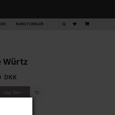
SEN
KUNSTCIRKLER
 Würtz
0
DKK