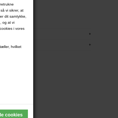
oretrukne
å vi sikrer, at
ver dit samtykke,
, og at vi
ookies i vores
KRIVELSE
FORMATION
æller, hvilket