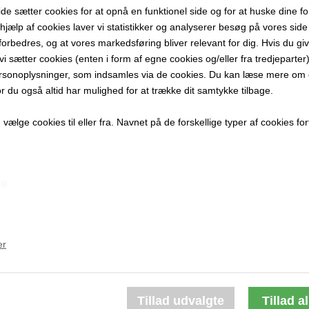
 sætter cookies for at opnå en funktionel side og for at huske dine f
7x7 cm.
d hjælp af cookies laver vi statistikker og analyserer besøg på vores side s
Keramik
forbedres, og at vores markedsføring bliver relevant for dig. Hvis du gi
Unika
t vi sætter cookies (enten i form af egne cookies og/eller fra tredjeparter)
rsonoplysninger, som indsamles via de cookies. Du kan læse mere om c
PRODUKTBES
or du også altid har mulighed for at trække dit samtykke tilbage.
PRODUKTIN
ælge cookies til eller fra. Navnet på de forskellige typer af cookies fort
ng
Andre værker af kunstneren:
er