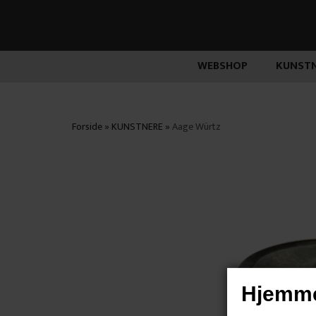
WEBSHOP
KUNSTN
Forside
»
KUNSTNERE
»
Aage Würtz
Hjemme