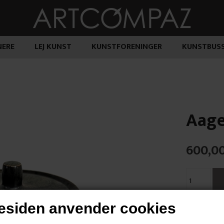
ERE
LEJ KUNST
KUNSTFORENINGER
KUNSTBUS
Aage
600,0
siden anvender cookies
"Uden Titel"