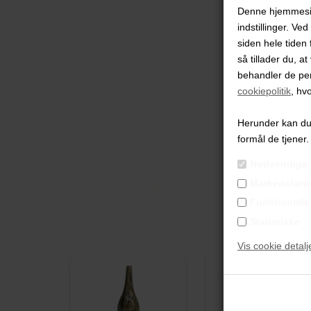
Denne hjemmeside
indstillinger. Ve
siden hele tiden 
så tillader du, a
behandler de pe
cookiepolitik
, hv
Herunder kan du v
formål de tjener.
Nødvendige
Markedsføri
Funktionelle
Statistiske
Vis cookie detalj