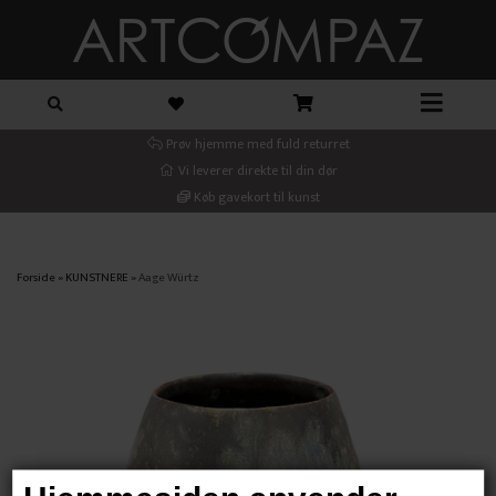
Prøv hjemme med fuld returret
Vi leverer direkte til din dør
Køb gavekort til kunst
Forside
»
KUNSTNERE
»
Aage Würtz