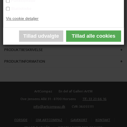
Funktionelle
"Uden Titel"
Statistiske
Vis cookie detaljer
H: 23 cm.
Keramik
Unika
PRODUKTBESKRIVELSE
PRODUKTINFORMATION
ArtCompaz
En del af Galleri Art'M
Ove Jensens Allé 31 - 8700 Horsens
Tlf.: 33 23 66 16
info@artcompaz.dk
CVR: 36055111
|
|
|
|
FORSIDE
OM ARTCOMPAZ
GAVEKORT
KONTAKT