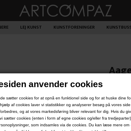
ERE
LEJ KUNST
KUNSTFORENINGER
KUNSTBUS
Aage
siden anvender cookies
3.600,
 sætter cookies for at opnå en funktionel side og for at huske dine f
d hjælp af cookies laver vi statistikker og analyserer besøg på vores side s
forbedres, og at vores markedsføring bliver relevant for dig. Hvis du gi
t vi sætter cookies (enten i form af egne cookies og/eller fra tredjeparter)
"Uden Titel"
rsonoplysninger, som indsamles via de cookies. Du kan læse mere om c