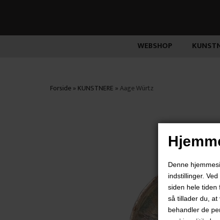
WEBSHOP
KUNSTN
Forside
»
KUNSTNERE
»
Aage Würtz
Hjemme
Denne hjemmeside
indstillinger. Ve
siden hele tiden 
så tillader du, a
behandler de pe