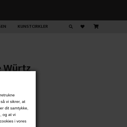
SEN
KUNSTCIRKLER
 Würtz
00
DKK
oretrukne
å vi sikrer, at
ver dit samtykke,
, og at vi
ookies i vores