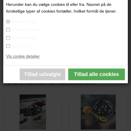
"Colgate"
Herunder kan du vælge cookies til eller fra. Navnet på de
forskellige typer af cookies fortæller, hvilket formål de tjener.
60x95 cm
Nødvendige
Akryl på lærred
Markedsføring
Ikke indrammet
Funktionelle
Statistiske
PRODUKTBESKRIVELSE
Vis cookie detaljer
PRODUKTINFORMATION
Andre værker af kunstneren: