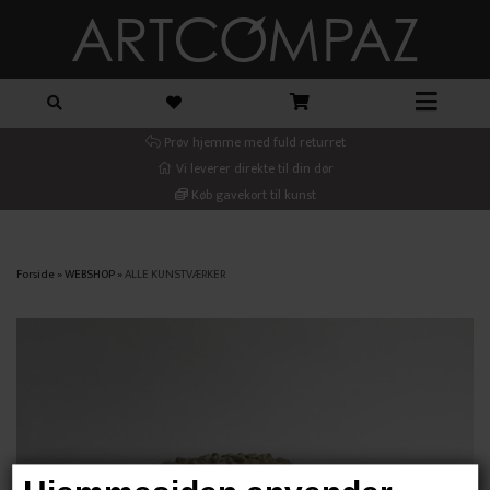
Prøv hjemme med fuld returret
Vi leverer direkte til din dør
Køb gavekort til kunst
Forside
»
WEBSHOP
»
ALLE KUNSTVÆRKER