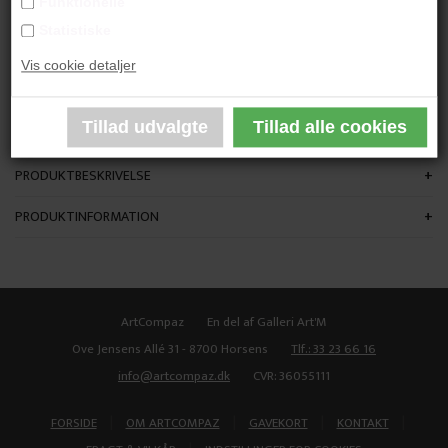
Funktionelle
"Frøkapsel"
Statistiske
Vis cookie detaljer
18 x 10 cm.
Stentøj
Unika
PRODUKTBESKRIVELSE
PRODUKTINFORMATION
ArtCompaz
En del af Galleri Art'M
Ove Jensens Allé 31 - 8700 Horsens
Tlf.: 33 23 66 16
info@artcompaz.dk
CVR: 36055111
|
|
|
|
FORSIDE
OM ARTCOMPAZ
GAVEKORT
KONTAKT