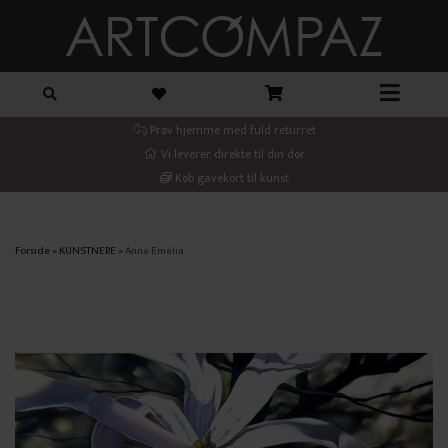
Prøv hjemme med fuld returret
Vi leverer direkte til din dør
Køb gavekort til kunst
Forside
»
KUNSTNERE
»
Anna Emelia