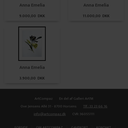
Anna Emelia
Anna Emelia
9.000,00 DKK
11.000,00 DKK
Anna Emelia
3.900,00 DKK
ArtCompaz
En del af Galleri Art'M
Ove Jensens Allé 31 - 8700 Horsens
Tlf.: 33 23 66 16
info@artcompaz.dk
CVR: 36055111
|
|
|
|
FORSIDE
OM ARTCOMPAZ
GAVEKORT
KONTAKT