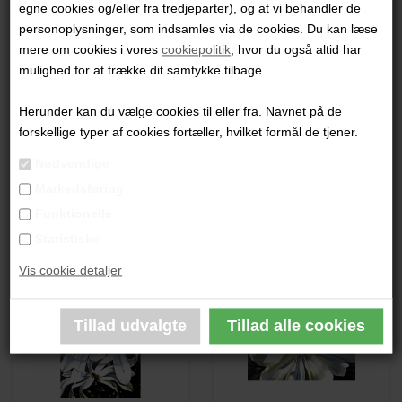
egne cookies og/eller fra tredjeparter), og at vi behandler de
"När skugor faller"
personoplysninger, som indsamles via de cookies. Du kan læse
mere om cookies i vores
cookiepolitik
, hvor du også altid har
100 x 70 cm.
mulighed for at trække dit samtykke tilbage.
Olie på Lærred
Ikke indrammet
Herunder kan du vælge cookies til eller fra. Navnet på de
forskellige typer af cookies fortæller, hvilket formål de tjener.
PRODUKTBESKRIVELSE
Nødvendige
Markedsføring
PRODUKTINFORMATION
Funktionelle
Statistiske
Andre værker af kunstneren:
Vis cookie detaljer