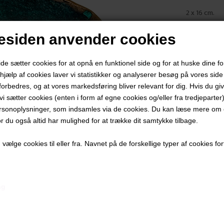
2 x 16 cm.
Bronzeskulp
siden anvender cookies
​​​​​​​Da hve
afvige fra f
 sætter cookies for at opnå en funktionel side og for at huske dine f
d hjælp af cookies laver vi statistikker og analyserer besøg på vores side s
PRODUKTBES
forbedres, og at vores markedsføring bliver relevant for dig. Hvis du gi
PRODUKTIN
t vi sætter cookies (enten i form af egne cookies og/eller fra tredjeparter)
rsonoplysninger, som indsamles via de cookies. Du kan læse mere om c
or du også altid har mulighed for at trække dit samtykke tilbage.
ælge cookies til eller fra. Navnet på de forskellige typer af cookies fort
Andre værker af kunstneren:
ng