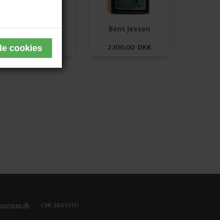
Bent Jessen
Bent Jessen
2.100,00 DKK
2.100,00 DKK
tcompaz.dk
CVR: 36055111