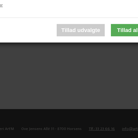
er
Bent Jessen
Bent Jessen
2.900,00 DKK
2.100,00 DKK
eri Art'M
Ove Jensens Allé 31 - 8700 Horsens
Tlf.: 33 23 66 16
info@ar