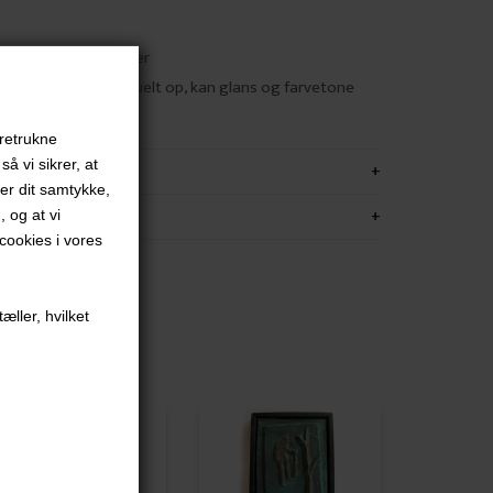
tur - flere støbninger
r skulptur pudses individuelt op, kan glans og farvetone
otoet.
oretrukne
å vi sikrer, at
KRIVELSE
ver dit samtykke,
FORMATION
, og at vi
ookies i vores
æller, hvilket