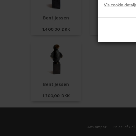
Vis cookie detalj
Bent Jessen
Bent Jessen
1.400,00 DKK
1.400,00 DKK
Bent Jessen
1.700,00 DKK
ArtCompaz
En del af Gall