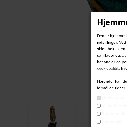
Hjemme
Denne hjemmeside
indstillinger. Ve
siden hele tiden 
så tillader du, a
behandler de pe
cookiepolitik
, hv
Herunder kan du v
formål de tjener.
Nødvendige
Markedsføri
Funktionelle
Statistiske