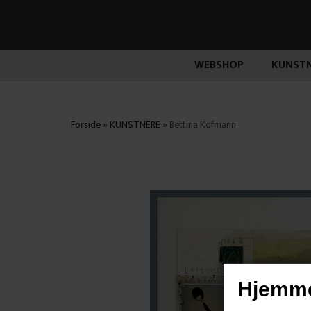
WEBSHOP
KUNSTN
Forside
»
KUNSTNERE
»
Bettina Kofmann
Hjemme