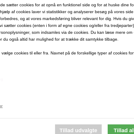
 sætter cookies for at opnå en funktionel side og for at huske dine f
​50 x 42 cm.
d hjælp af cookies laver vi statistikker og analyserer besøg på vores side s
Collage
forbedres, og at vores markedsføring bliver relevant for dig. Hvis du gi
Grå ramme
t vi sætter cookies (enten i form af egne cookies og/eller fra tredjeparter)
rsonoplysninger, som indsamles via de cookies. Du kan læse mere om c
PRODUKTBES
or du også altid har mulighed for at trække dit samtykke tilbage.
PRODUKTIN
ælge cookies til eller fra. Navnet på de forskellige typer af cookies fort
ng
Andre værker af kunstneren:
er