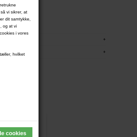
oretrukne
å vi sikrer, at
ver dit samtykke,
, og at vi
ookies i vores
KRIVELSE
FORMATION
æller, hvilket