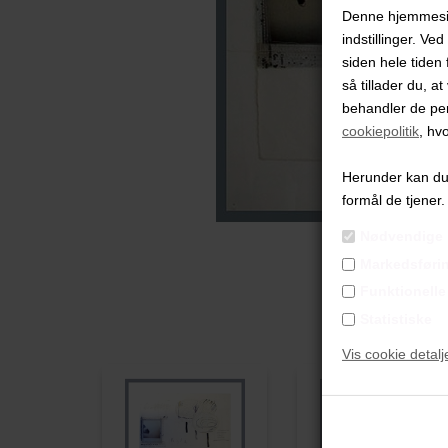
Denne hjemmeside
indstillinger. Ve
siden hele tiden 
så tillader du, a
behandler de pe
cookiepolitik
, hv
Herunder kan du v
formål de tjener.
Nødvendige
Markedsføri
Funktionelle
Statistiske
Vis cookie detalj