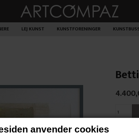
ERE
LEJ KUNST
KUNSTFORENINGER
KUNSTBUS
Bett
4.400,
siden anvender cookies
"Leftovers"