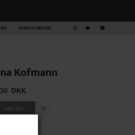
SEN
KUNSTCIRKLER
ina Kofmann
00
DKK