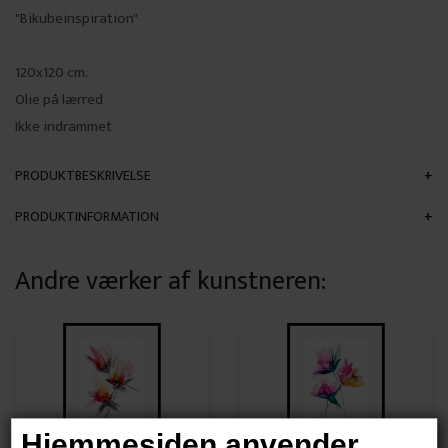
"Bikubeinspiration"
120x120 cm.
Olie på lærred
Ikke indrammet
PRODUKTBESKRIVELSE
PRODUKTINFORMATION
Andre værker af kunstneren:
Hjemmesiden anvender