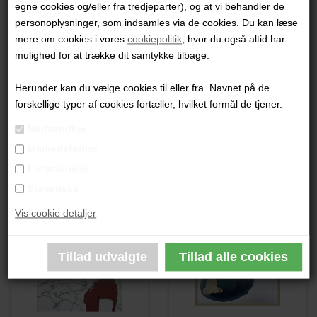
egne cookies og/eller fra tredjeparter), og at vi behandler de
"Løsrivelse"
personoplysninger, som indsamles via de cookies. Du kan læse
mere om cookies i vores
cookiepolitik
, hvor du også altid har
29x20 cm.
mulighed for at trække dit samtykke tilbage.
Metaltråd og Tekstil
Lys træramme med glas
Herunder kan du vælge cookies til eller fra. Navnet på de
forskellige typer af cookies fortæller, hvilket formål de tjener.
PRODUKTBESKRIVELSE
Nødvendige
Markedsføring
PRODUKTINFORMATION
Funktionelle
Statistiske
Andre værker af kunstneren:
Vis cookie detaljer