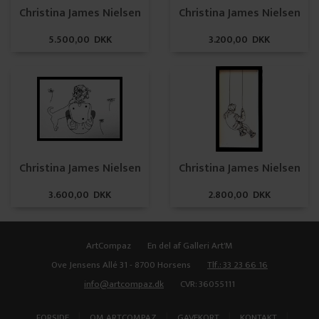
Christina James Nielsen
Christina James Nielsen
5.500,00 DKK
3.200,00 DKK
Christina James Nielsen
Christina James Nielsen
3.600,00 DKK
2.800,00 DKK
ArtCompaz
En del af Galleri Art'M
Ove Jensens Allé 31 - 8700 Horsens
Tlf.: 33 23 66 16
info@artcompaz.dk
CVR: 36055111
|
|
|
|
FORSIDE
OM ARTCOMPAZ
GAVEKORT
KONTAKT