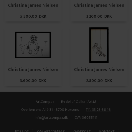
Christina James Nielsen
Christina James Nielsen
5.500,00 DKK
3.200,00 DKK
Christina James Nielsen
Christina James Nielsen
3.600,00 DKK
2.800,00 DKK
ArtCompaz
En del af Galleri Art'M
Ove Jensens Allé 31 - 8700 Horsens
Tlf.: 33 23 66 16
info@artcompaz.dk
CVR: 36055111
|
|
|
|
FORSIDE
OM ARTCOMPAZ
GAVEKORT
KONTAKT