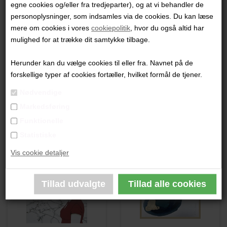
egne cookies og/eller fra tredjeparter), og at vi behandler de
"Uden Titel"
personoplysninger, som indsamles via de cookies. Du kan læse
mere om cookies i vores
cookiepolitik
, hvor du også altid har
30x21 cm.
mulighed for at trække dit samtykke tilbage.
Metaltråd og Tekstil
Lys træramme med glas
Herunder kan du vælge cookies til eller fra. Navnet på de
forskellige typer af cookies fortæller, hvilket formål de tjener.
PRODUKTBESKRIVELSE
Nødvendige
Markedsføring
PRODUKTINFORMATION
Funktionelle
Statistiske
Andre værker af kunstneren:
Vis cookie detaljer