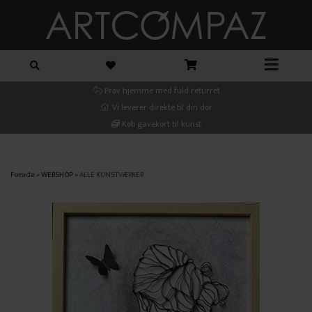
Prøv hjemme med fuld returret
Vi leverer direkte til din dør
Køb gavekort til kunst
Forside
»
WEBSHOP
»
ALLE KUNSTVÆRKER