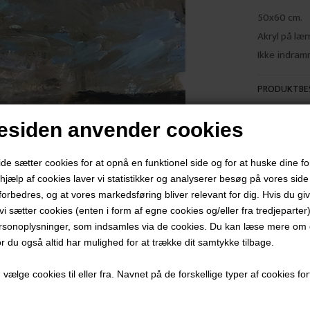
50x60 cm.
Akryl på lær
Ikke indram
PRODUKTBES
PRODUKTIN
siden anvender cookies
 sætter cookies for at opnå en funktionel side og for at huske dine f
d hjælp af cookies laver vi statistikker og analyserer besøg på vores side s
forbedres, og at vores markedsføring bliver relevant for dig. Hvis du gi
Andre værker af kunstneren:
t vi sætter cookies (enten i form af egne cookies og/eller fra tredjeparter)
rsonoplysninger, som indsamles via de cookies. Du kan læse mere om c
or du også altid har mulighed for at trække dit samtykke tilbage.
ælge cookies til eller fra. Navnet på de forskellige typer af cookies fort