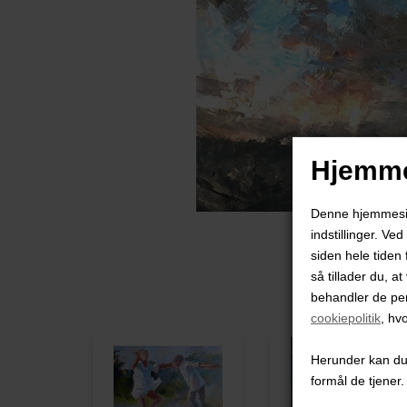
Hjemme
Denne hjemmeside
indstillinger. Ve
siden hele tiden 
så tillader du, a
behandler de pe
cookiepolitik
, hv
Herunder kan du v
formål de tjener.