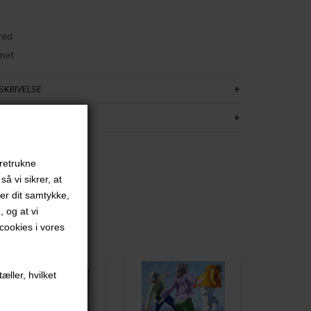
red
met
KRIVELSE
FORMATION
oretrukne
å vi sikrer, at
ver dit samtykke,
, og at vi
ookies i vores
æller, hvilket