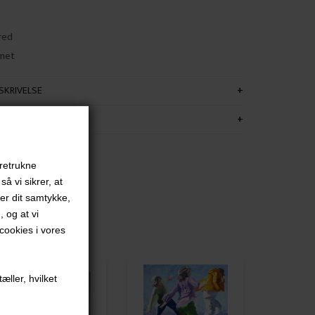
red
met
KRIVELSE
FORMATION
oretrukne
å vi sikrer, at
ver dit samtykke,
, og at vi
ookies i vores
æller, hvilket