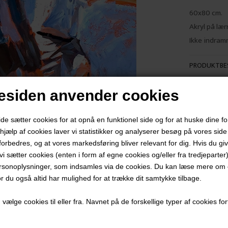
60x80 cm.
Akryl på lær
Ikke indram
PRODUKTBES
PRODUKTIN
siden anvender cookies
 sætter cookies for at opnå en funktionel side og for at huske dine f
d hjælp af cookies laver vi statistikker og analyserer besøg på vores side s
forbedres, og at vores markedsføring bliver relevant for dig. Hvis du gi
Andre værker af kunstneren:
t vi sætter cookies (enten i form af egne cookies og/eller fra tredjeparter)
rsonoplysninger, som indsamles via de cookies. Du kan læse mere om c
or du også altid har mulighed for at trække dit samtykke tilbage.
ælge cookies til eller fra. Navnet på de forskellige typer af cookies fort