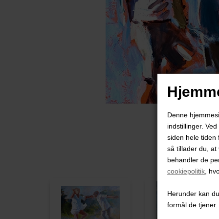
Hjemme
Denne hjemmeside
indstillinger. Ve
siden hele tiden 
så tillader du, a
behandler de pe
cookiepolitik
, hv
Herunder kan du v
formål de tjener.