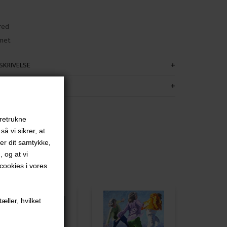
red
met
KRIVELSE
FORMATION
oretrukne
å vi sikrer, at
ver dit samtykke,
, og at vi
ookies i vores
æller, hvilket