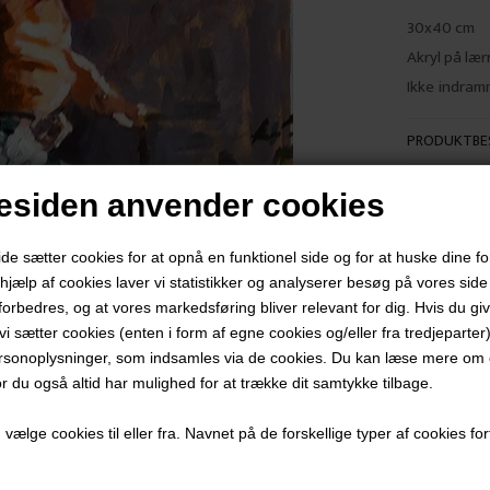
30x40 cm
Akryl på lær
Ikke indram
PRODUKTBES
PRODUKTIN
siden anvender cookies
 sætter cookies for at opnå en funktionel side og for at huske dine f
d hjælp af cookies laver vi statistikker og analyserer besøg på vores side s
forbedres, og at vores markedsføring bliver relevant for dig. Hvis du gi
Andre værker af kunstneren:
t vi sætter cookies (enten i form af egne cookies og/eller fra tredjeparter)
rsonoplysninger, som indsamles via de cookies. Du kan læse mere om c
or du også altid har mulighed for at trække dit samtykke tilbage.
ælge cookies til eller fra. Navnet på de forskellige typer af cookies fort