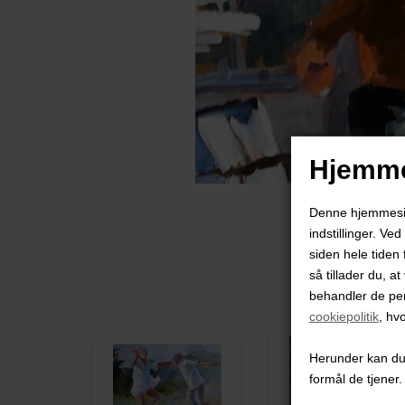
Hjemme
Denne hjemmeside
indstillinger. Ve
siden hele tiden 
så tillader du, a
behandler de pe
cookiepolitik
, hv
Herunder kan du v
formål de tjener.