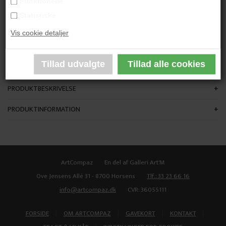
Funktionelle
"Duften af sommer"
Statistiske
Vis cookie detaljer
65x50 cm.
Mixed media på papir
Sort glasramme
PRODUKTBESKRIVELSE
PRODUKTINFORMATION
ArtCompaz
En del af Galleri Art'M
Ove Jensens Allé 31 - 8700 Horsens
Tlf.: 33 23 66 16
info@artcompaz.dk
CVR: 36055111
|
|
|
|
FORSIDE
OM ARTCOMPAZ
GAVEKORT
KONTAKT