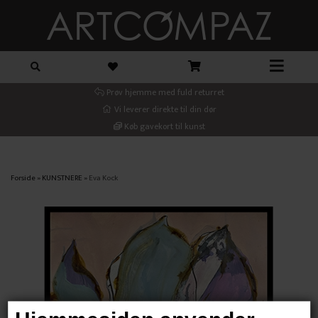
Prøv hjemme med fuld returret
Vi leverer direkte til din dør
Køb gavekort til kunst
Forside
»
KUNSTNERE
»
Eva Kock