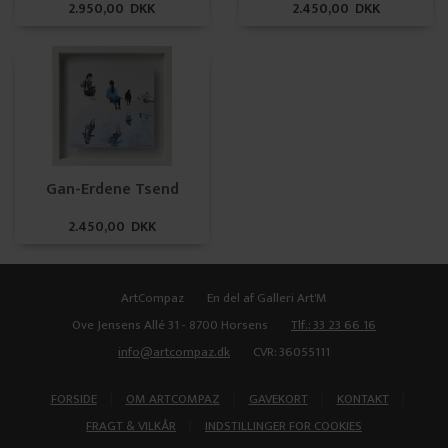
2.950,00 DKK
2.450,00 DKK
Gan-Erdene Tsend
2.450,00 DKK
ArtCompaz
En del af Galleri Art'M
Ove Jensens Allé 31 - 8700 Horsens
Tlf.: 33 23 66 16
info@artcompaz.dk
CVR: 36055111
|
|
|
|
FORSIDE
OM ARTCOMPAZ
GAVEKORT
KONTAKT
|
FRAGT & VILKÅR
INDSTILLINGER FOR COOKIES