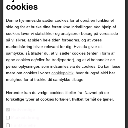
Gan-Erdene Tsend
cookies
Denne hjemmeside sætter cookies for at opnå en funktionel
2.950,00
DKK
side og for at huske dine foretrukne indstillinger. Ved hjælp af
cookies laver vi statistikker og analyserer besøg på vores side
så vi sikrer, at siden hele tiden forbedres, og at vores
markedsføring bliver relevant for dig. Hvis du giver dit
samtykke, så tillader du, at vi sætter cookies (enten i form af
"Walk"
egne cookies og/eller fra tredjeparter), og at vi behandler de
personoplysninger, som indsamles via de cookies. Du kan læse
40x30 cm.
mere om cookies i vores
cookiepolitik
, hvor du også altid har
Giclee Tryk - oplag 50
mulighed for at trække dit samtykke tilbage.
Hvid ramme
Herunder kan du vælge cookies til eller fra. Navnet på de
forskellige typer af cookies fortæller, hvilket formål de tjener.
PRODUKTBESKRIVELSE
Nødvendige
PRODUKTINFORMATION
Markedsføring
Funktionelle