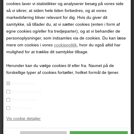
cookies laver vi statistikker og analyserer besøg på vores side
"Enter"
så vi sikrer, at siden hele tiden forbedres, og at vores
70x140 cm.
markedsføring bliver relevant for dig. Hvis du giver dit
Akryl på lærred
samtykke, så tillader du, at vi sætter cookies (enten i form af
Ikke indrammet
egne cookies og/eller fra tredjeparter), og at vi behandler de
personoplysninger, som indsamles via de cookies. Du kan læse
PRODUKTBESKRIVELSE
mere om cookies i vores
cookiepolitik
, hvor du også altid har
mulighed for at trække dit samtykke tilbage.
PRODUKTINFORMATION
Herunder kan du vælge cookies til eller fra. Navnet på de
Andre værker af kunstneren:
forskellige typer af cookies fortæller, hvilket formål de tjener.
Nødvendige
Markedsføring
Funktionelle
Statistiske
Vis cookie detaljer
Heidi Lind Bonde
Heidi Lind Bonde