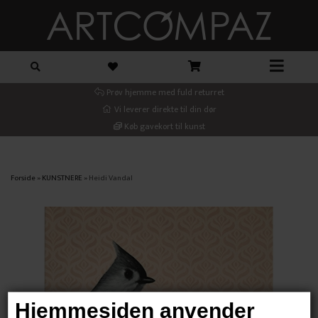
Prøv hjemme med fuld returret
Vi leverer direkte til din dør
Køb gavekort til kunst
Forside
»
KUNSTNERE
»
Heidi Vandal
Hjemmesiden anvender