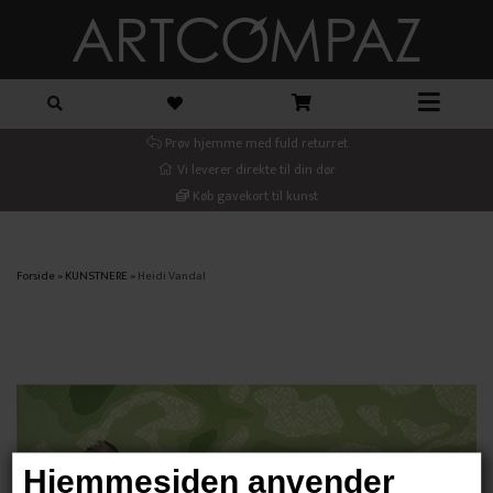
Prøv hjemme med fuld returret
Vi leverer direkte til din dør
Køb gavekort til kunst
Forside
»
KUNSTNERE
»
Heidi Vandal
Hjemmesiden anvender