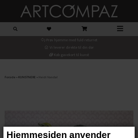
Prøv hjemme med fuld returret
Vi leverer direkte til din dør
Køb gavekort til kunst
Forside
»
KUNSTNERE
»
Heidi Vandal
Hjemmesiden anvender