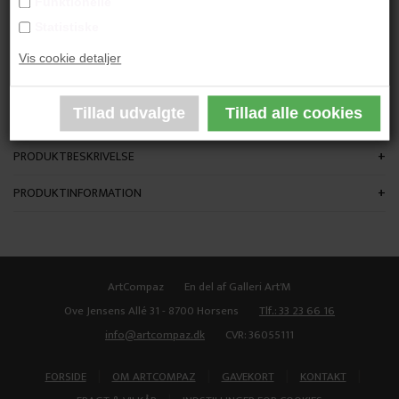
Funktionelle
"What Wonders I See"
Statistiske
Vis cookie detaljer
75x120 cm.
Akryl på lærred
Ikke indrammet
PRODUKTBESKRIVELSE
PRODUKTINFORMATION
ArtCompaz
En del af Galleri Art'M
Ove Jensens Allé 31 - 8700 Horsens
Tlf.: 33 23 66 16
info@artcompaz.dk
CVR: 36055111
|
|
|
|
FORSIDE
OM ARTCOMPAZ
GAVEKORT
KONTAKT