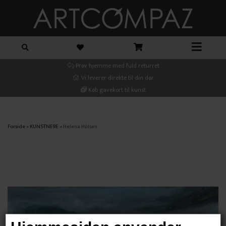
Prøv hjemme med fuld returret
Vi leverer direkte til din dør
Køb gavekort til kunst
Forside
»
KUNSTNERE
»
Helena Hülsen