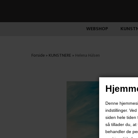
WEBSHOP
KUNSTN
Forside
»
KUNSTNERE
»
Helena Hülsen
Hjemme
Denne hjemmeside
indstillinger. Ve
siden hele tiden 
så tillader du, a
behandler de pe