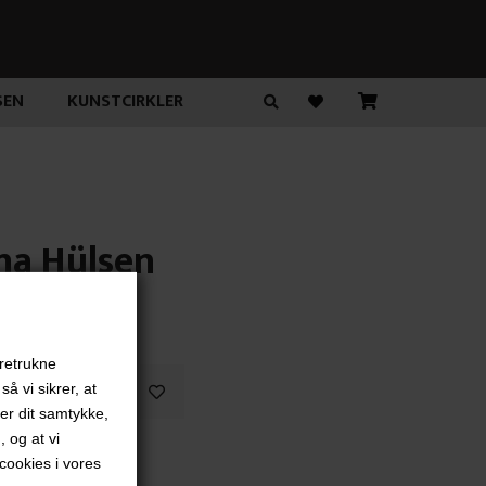
SEN
KUNSTCIRKLER
na Hülsen
,00
DKK
oretrukne
å vi sikrer, at
ver dit samtykke,
, og at vi
"
ookies i vores