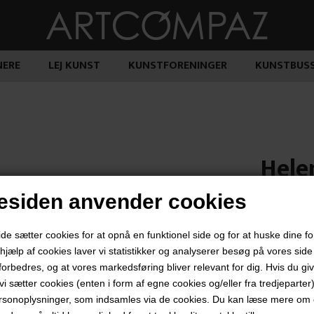
ERE
LEJ KUNST
KUNSTFORENINGER
KUNSTBUS
Hele
siden anvender cookies
12.000
 sætter cookies for at opnå en funktionel side og for at huske dine f
d hjælp af cookies laver vi statistikker og analyserer besøg på vores side s
forbedres, og at vores markedsføring bliver relevant for dig. Hvis du gi
t vi sætter cookies (enten i form af egne cookies og/eller fra tredjeparter)
"White Flag
rsonoplysninger, som indsamles via de cookies. Du kan læse mere om c