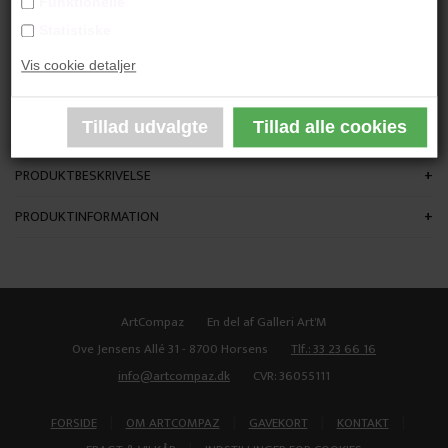
Funktionelle
"Et spinkelt håb"
Statistiske
Vis cookie detaljer
100x80 cm.
Akryl på lærred
Ikke indrammet
PRODUKTBESKRIVELSE
PRODUKTINFORMATION
ArtCompaz
En del af Galleri Art'M
Ove Jensens Allé 31 - 8700 Horsens
Tlf.: 33 23 66 16
info@artcompaz.dk
CVR: 36055111
|
|
|
|
FORSIDE
OM ARTCOMPAZ
GAVEKORT
KONTAKT