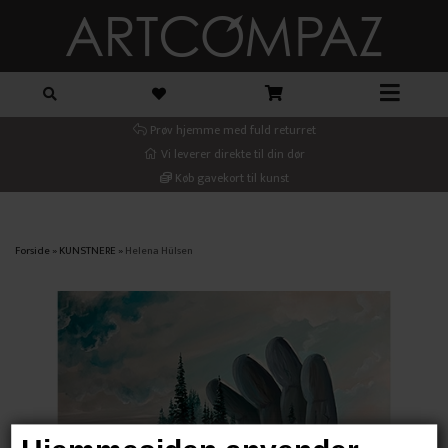
Prøv hjemme med fuld returret
Vi leverer direkte til din dør
Køb gavekort til kunst
Forside
»
KUNSTNERE
»
Helena Hülsen