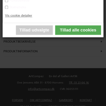
Funktionelle
"Hidden Treasures"
Statistiske
Vis cookie detaljer
100x80 cm.
Akryl på lærred
Ikke indrammet
PRODUKTBESKRIVELSE
PRODUKTINFORMATION
ArtCompaz
En del af Galleri Art'M
Ove Jensens Allé 31 - 8700 Horsens
Tlf.: 33 23 66 16
info@artcompaz.dk
CVR: 36055111
|
|
|
|
FORSIDE
OM ARTCOMPAZ
GAVEKORT
KONTAKT