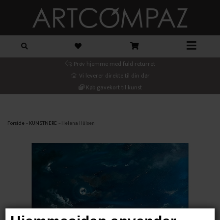
Prøv hjemme med fuld returret
Vi leverer direkte til din dør
Køb gavekort til kunst
Forside
»
KUNSTNERE
»
Helena Hülsen