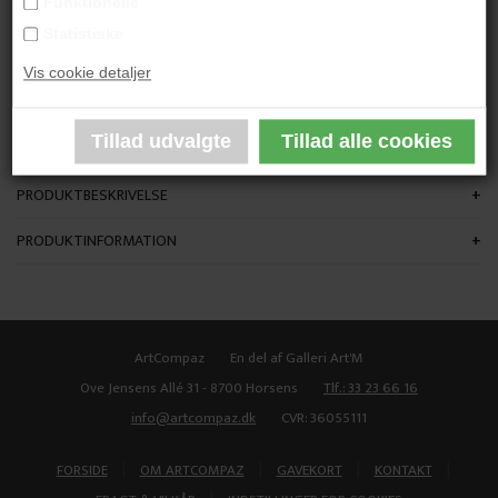
Funktionelle
"This Way"
Statistiske
Vis cookie detaljer
80x60 cm.
Akryl på lærred
Ikke indrammet
PRODUKTBESKRIVELSE
PRODUKTINFORMATION
ArtCompaz
En del af Galleri Art'M
Ove Jensens Allé 31 - 8700 Horsens
Tlf.: 33 23 66 16
info@artcompaz.dk
CVR: 36055111
|
|
|
|
FORSIDE
OM ARTCOMPAZ
GAVEKORT
KONTAKT