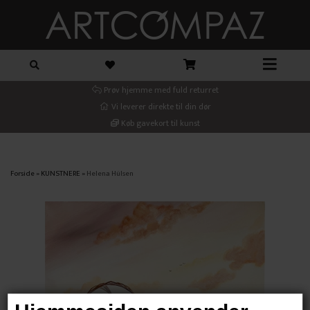
Prøv hjemme med fuld returret
Vi leverer direkte til din dør
Køb gavekort til kunst
Forside
»
KUNSTNERE
»
Helena Hülsen