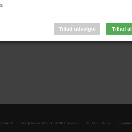
er
ristmundsdottir
Helga Kristmundsdottir
Helga Kristmundsdottir
6.000,00 DKK
12.000,00 DKK
eri Art'M
Ove Jensens Allé 31 - 8700 Horsens
Tlf.: 33 23 66 16
info@ar