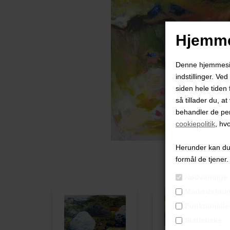
Hjemme
Denne hjemmeside
indstillinger. Ve
siden hele tiden 
så tillader du, a
behandler de pe
cookiepolitik
, hv
Herunder kan du v
formål de tjener.
Nødvendige
Markedsføri
Funktionelle
Statistiske