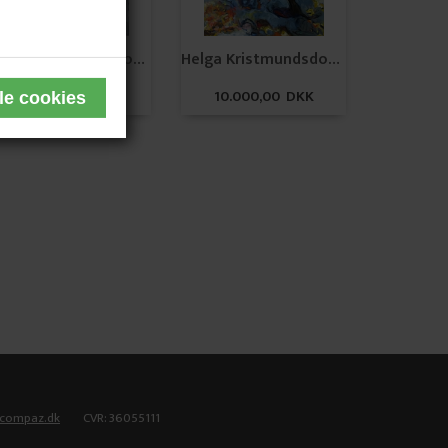
Helga Kristmundsdottir
Helga Kristmundsdottir
14.000,00 DKK
10.000,00 DKK
tcompaz.dk
CVR: 36055111