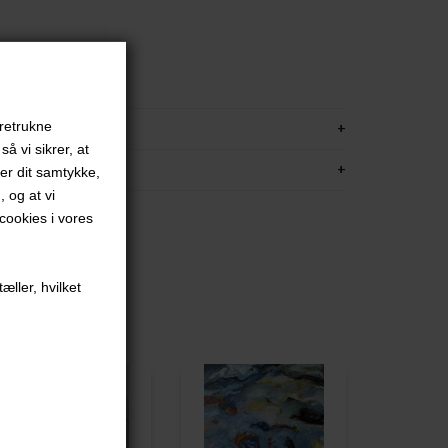
red
 ramme
KRIVELSE
oretrukne
å vi sikrer, at
FORMATION
ver dit samtykke,
, og at vi
ookies i vores
æller, hvilket