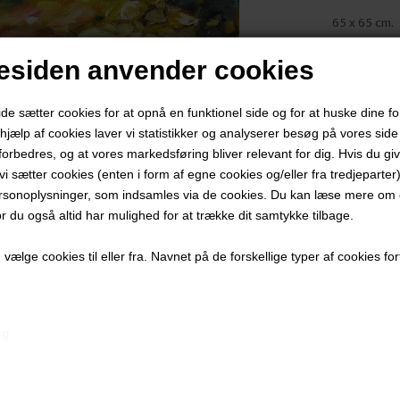
​65 x 65 cm.
Olie på Lær
siden anvender cookies
Hvidbejset
PRODUKTBES
 sætter cookies for at opnå en funktionel side og for at huske dine f
d hjælp af cookies laver vi statistikker og analyserer besøg på vores side s
PRODUKTIN
forbedres, og at vores markedsføring bliver relevant for dig. Hvis du gi
t vi sætter cookies (enten i form af egne cookies og/eller fra tredjeparter)
rsonoplysninger, som indsamles via de cookies. Du kan læse mere om c
or du også altid har mulighed for at trække dit samtykke tilbage.
ælge cookies til eller fra. Navnet på de forskellige typer af cookies fort
Andre værker af kunstneren:
ng