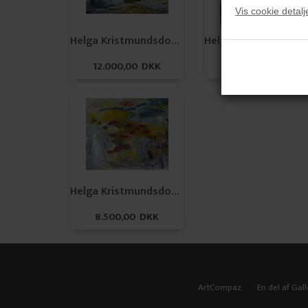
Vis cookie detalj
Helga Kristmundsdottir
Helga K
12.000,00 DKK
14.000,00 DKK
Helga Kristmundsdottir
8.500,00 DKK
ArtCompaz
En del af Gall