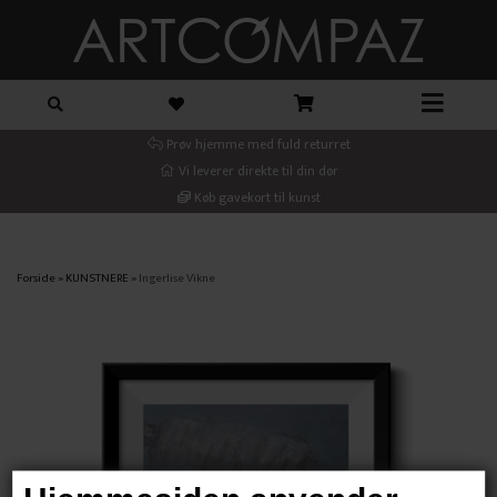
Prøv hjemme med fuld returret
Vi leverer direkte til din dør
Køb gavekort til kunst
Forside
»
KUNSTNERE
»
Ingerlise Vikne