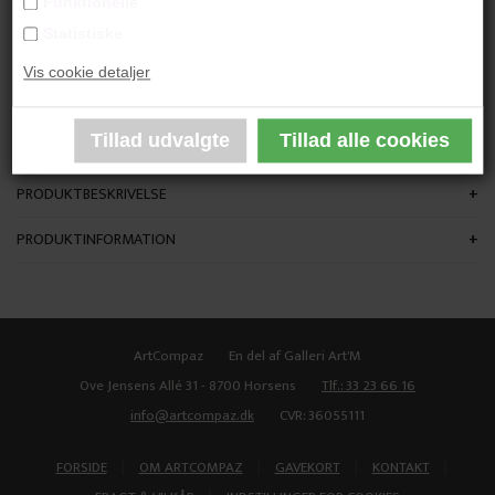
Funktionelle
"The Last Thing You Could Expect"
Statistiske
Vis cookie detaljer
53 x 40 cm.
Grafik
Sort træramme med passe partout
PRODUKTBESKRIVELSE
PRODUKTINFORMATION
ArtCompaz
En del af Galleri Art'M
Ove Jensens Allé 31 - 8700 Horsens
Tlf.: 33 23 66 16
info@artcompaz.dk
CVR: 36055111
|
|
|
|
FORSIDE
OM ARTCOMPAZ
GAVEKORT
KONTAKT