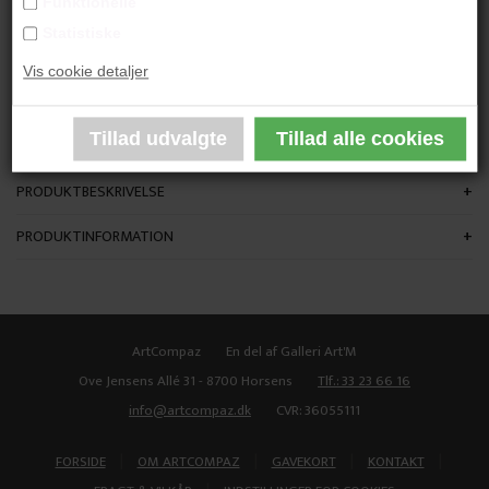
Funktionelle
"Under the head and over the knee 2"
Statistiske
Vis cookie detaljer
60 x 47 cm.
Akvarel
Kraftig lys træramme med museumsglas og farvet passe partout
PRODUKTBESKRIVELSE
PRODUKTINFORMATION
ArtCompaz
En del af Galleri Art'M
Ove Jensens Allé 31 - 8700 Horsens
Tlf.: 33 23 66 16
info@artcompaz.dk
CVR: 36055111
|
|
|
|
FORSIDE
OM ARTCOMPAZ
GAVEKORT
KONTAKT