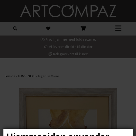
Prøv hjemme med fuld returret
Vi leverer direkte til din dør
Køb gavekort til kunst
Forside
»
KUNSTNERE
»
Ingerlise Vikne