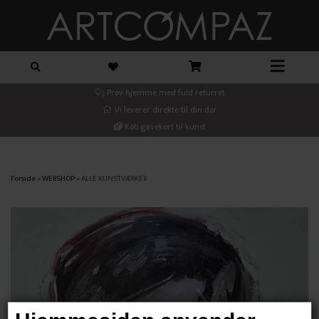
Prøv hjemme med fuld returret
Vi leverer direkte til din dør
Køb gavekort til kunst
Forside
»
WEBSHOP
»
ALLE KUNSTVÆRKER