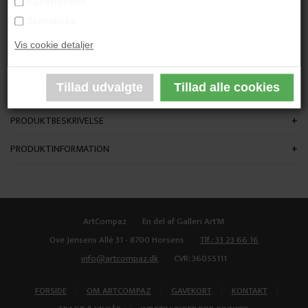
Funktionelle
"What you see is what you get"
Statistiske
Vis cookie detaljer
80 x 80 cm.
Akryl på lærred
Ikke indrammet
PRODUKTBESKRIVELSE
PRODUKTINFORMATION
ArtCompaz
En del af Galleri Art'M
Ove Jensens Allé 31 - 8700 Horsens
Tlf.: 33 23 66 16
info@artcompaz.dk
CVR: 36055111
|
|
|
|
FORSIDE
OM ARTCOMPAZ
GAVEKORT
KONTAKT