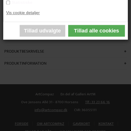
Statistiske
"Character"
Vis cookie detaljer
48 x 42 cm.
Akryl på lærred
Ikke indrammet
PRODUKTBESKRIVELSE
PRODUKTINFORMATION
ArtCompaz
En del af Galleri Art'M
Ove Jensens Allé 31 - 8700 Horsens
Tlf.: 33 23 66 16
info@artcompaz.dk
CVR: 36055111
|
|
|
|
FORSIDE
OM ARTCOMPAZ
GAVEKORT
KONTAKT