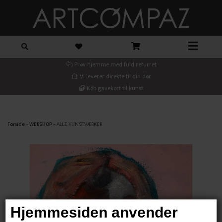
Prøv hjemme med fuld returret
Vi leverer direkte til din dør
Køb gavekort til kunst
Forside
»
WEBSHOP
»
ALLE KUNSTVÆRKER
Hjemmesiden anvender