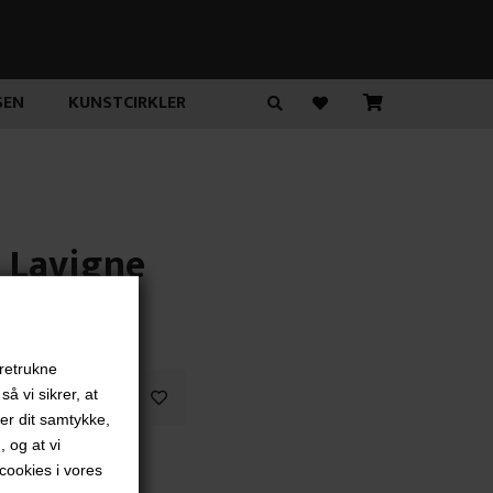
SEN
KUNSTCIRKLER
e Lavigne
00
DKK
oretrukne
å vi sikrer, at
ver dit samtykke,
, og at vi
"
ookies i vores