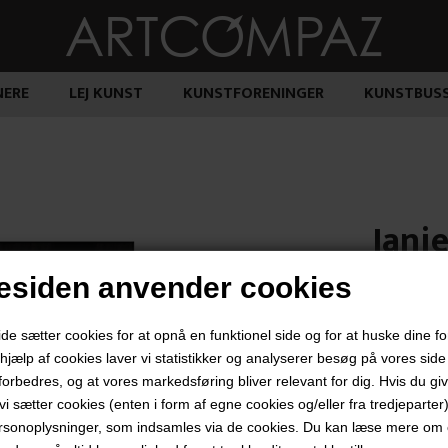
ERE
LEJ KUNST
KUNSTFORENINGER
KUNSTBUS
Jani
siden anvender cookies
3.500,
 sætter cookies for at opnå en funktionel side og for at huske dine f
d hjælp af cookies laver vi statistikker og analyserer besøg på vores side s
forbedres, og at vores markedsføring bliver relevant for dig. Hvis du gi
t vi sætter cookies (enten i form af egne cookies og/eller fra tredjeparter)
"Jagthunde
rsonoplysninger, som indsamles via de cookies. Du kan læse mere om c