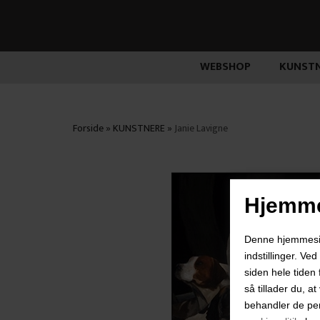
WEBSHOP
KUNSTN
Forside
»
KUNSTNERE
»
Janie Lavigne
Hjemme
Denne hjemmeside
indstillinger. Ve
siden hele tiden 
så tillader du, a
behandler de pe