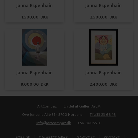
Janna Espenhain
Janna Espenhain
1.500,00 DKK
2.500,00 DKK
Janna Espenhain
Janna Espenhain
8.000,00 DKK
2.400,00 DKK
ArtCompaz
En del af Galleri Art'M
Ove Jensens Allé 31 - 8700 Horsens
Tlf.: 33 23 66 16
info@artcompaz.dk
CVR: 36055111
|
|
|
|
FORSIDE
OM ARTCOMPAZ
GAVEKORT
KONTAKT