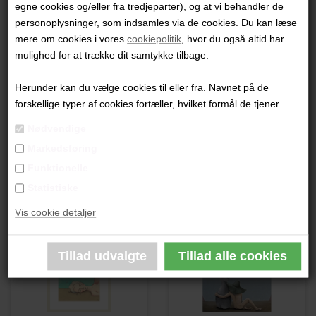
egne cookies og/eller fra tredjeparter), og at vi behandler de
"Sørgefluens midnatsvals"
personoplysninger, som indsamles via de cookies. Du kan læse
mere om cookies i vores
cookiepolitik
, hvor du også altid har
70 x 90 cm.
mulighed for at trække dit samtykke tilbage.
Olie på lærred
Ikke indrammet
Herunder kan du vælge cookies til eller fra. Navnet på de
forskellige typer af cookies fortæller, hvilket formål de tjener.
PRODUKTBESKRIVELSE
Nødvendige
Markedsføring
PRODUKTINFORMATION
Funktionelle
Statistiske
Andre værker af kunstneren:
Vis cookie detaljer