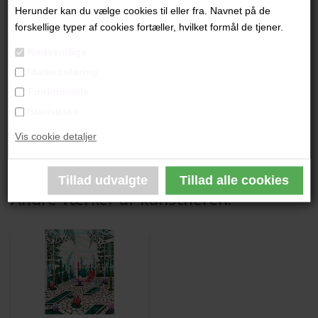
"Uden Titel"
Herunder kan du vælge cookies til eller fra. Navnet på de
forskellige typer af cookies fortæller, hvilket formål de tjener.
31x22 cm.
Nødvendige
Akvarel
Markedsføring
Lys træglasramme
Funktionelle
Statistiske
PRODUKTBESKRIVELSE
Vis cookie detaljer
PRODUKTINFORMATION
Andre værker af kunstneren: