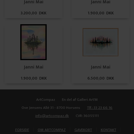
Janni Mai
Janni Mai
3.200,00 DKK
1.900,00 DKK
Janni Mai
Janni Mai
1.900,00 DKK
6.500,00 DKK
ArtCompaz
En del af Galleri Art'M
Ove Jensens Allé 31 - 8700 Horsens
Tlf.: 33 23 66 16
info@artcompaz.dk
CVR: 36055111
|
|
|
|
FORSIDE
OM ARTCOMPAZ
GAVEKORT
KONTAKT