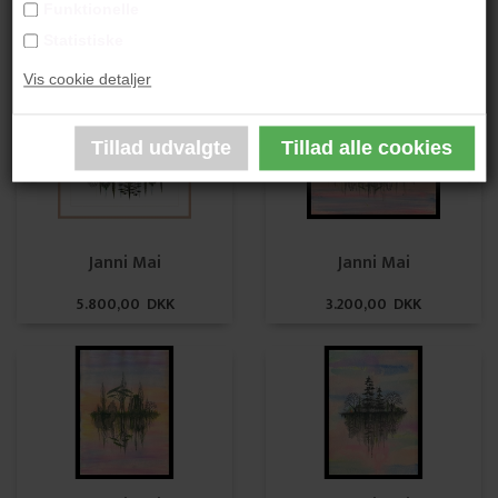
Funktionelle
Janni Mai
Janni Mai
Statistiske
10.500,00 DKK
5.800,00 DKK
Vis cookie detaljer
Janni Mai
Janni Mai
5.800,00 DKK
3.200,00 DKK