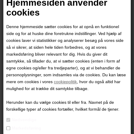
Hjemmesiden anvender
"Uden Titel"
cookies
60x70 cm.
Denne hjemmeside sætter cookies for at opnå en funktionel
Akvarel
side og for at huske dine foretrukne indstillinger. Ved hjælp af
Lys træglasramme med passe partout
cookies laver vi statistikker og analyserer besøg på vores side
så vi sikrer, at siden hele tiden forbedres, og at vores
PRODUKTBESKRIVELSE
markedsføring bliver relevant for dig. Hvis du giver dit
samtykke, så tillader du, at vi sætter cookies (enten i form af
PRODUKTINFORMATION
egne cookies og/eller fra tredjeparter), og at vi behandler de
personoplysninger, som indsamles via de cookies. Du kan læse
Andre værker af kunstneren:
mere om cookies i vores
cookiepolitik
, hvor du også altid har
mulighed for at trække dit samtykke tilbage.
Herunder kan du vælge cookies til eller fra. Navnet på de
forskellige typer af cookies fortæller, hvilket formål de tjener.
Nødvendige
Markedsføring