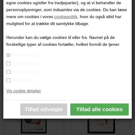
egne cookies og/eller fra tredjeparter), og at vi behandler de
"Stærens hjemmepassende nærvær"
personoplysninger, som indsamles via de cookies. Du kan læse
mere om cookies i vores
cookiepolitik
, hvor du også altid har
32 x 22 cm.
mulighed for at trække dit samtykke tilbage.
Akryl og tusch på papir
Lys træramme
Herunder kan du vælge cookies til eller fra. Navnet på de
forskellige typer af cookies fortæller, hvilket formål de tjener.
PRODUKTBESKRIVELSE
Nødvendige
Markedsføring
PRODUKTINFORMATION
Funktionelle
Statistiske
Andre værker af kunstneren:
Vis cookie detaljer