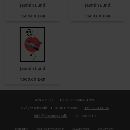
Jasmin Lund
Jasmin Lund
1.600,00 DKK
1.600,00 DKK
Jasmin Lund
1.600,00 DKK
ArtCompaz
En del af Galleri Art'M
Ove Jensens Allé 31 - 8700 Horsens
Tlf.: 33 23 66 16
info@artcompaz.dk
CVR: 36055111
|
|
|
|
FORSIDE
OM ARTCOMPAZ
GAVEKORT
KONTAKT