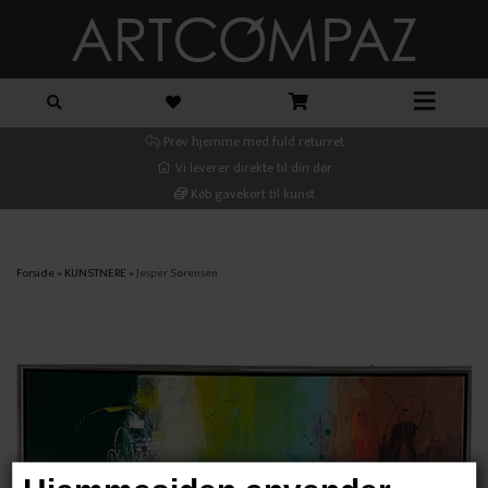
Prøv hjemme med fuld returret
Vi leverer direkte til din dør
Køb gavekort til kunst
Forside
»
KUNSTNERE
»
Jesper Sørensen