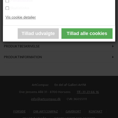
Funktionelle
"Keep Singing"
Statistiske
Vis cookie detaljer
90x70 cm.
Akryl på lærred
Ikke indrammet
PRODUKTBESKRIVELSE
PRODUKTINFORMATION
ArtCompaz
En del af Galleri Art'M
Ove Jensens Allé 31 - 8700 Horsens
Tlf.: 33 23 66 16
info@artcompaz.dk
CVR: 36055111
|
|
|
|
FORSIDE
OM ARTCOMPAZ
GAVEKORT
KONTAKT