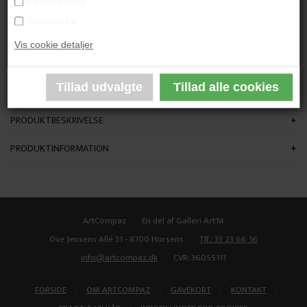
Funktionelle
"Keep Fighting"
Statistiske
Vis cookie detaljer
100x90 cm.
Akryl på lærred
Ikke indrammet
PRODUKTBESKRIVELSE
PRODUKTINFORMATION
ArtCompaz
En del af Galleri Art'M
Ove Jensens Allé 31 - 8700 Horsens
Tlf.: 33 23 66 16
info@artcompaz.dk
CVR: 36055111
|
|
|
|
FORSIDE
OM ARTCOMPAZ
GAVEKORT
KONTAKT