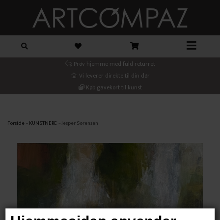
Prøv hjemme med fuld returret
Vi leverer direkte til din dør
Køb gavekort til kunst
Forside
»
KUNSTNERE
»
Jesper Sørensen