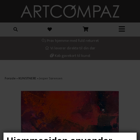
Prøv hjemme med fuld returret
Vi leverer direkte til din dør
Køb gavekort til kunst
Forside
»
KUNSTNERE
»
Jesper Sørensen