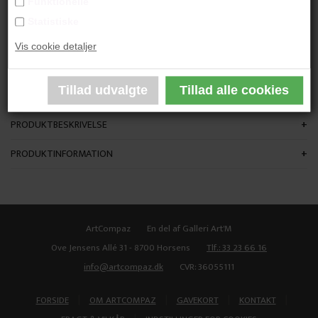
Funktionelle
"Red Light Diving"
Statistiske
Vis cookie detaljer
80x60 cm.
Akryl på lærred
Ikke indrammet
PRODUKTBESKRIVELSE
PRODUKTINFORMATION
ArtCompaz
En del af Galleri Art'M
Ove Jensens Allé 31 - 8700 Horsens
Tlf.: 33 23 66 16
info@artcompaz.dk
CVR: 36055111
|
|
|
|
FORSIDE
OM ARTCOMPAZ
GAVEKORT
KONTAKT