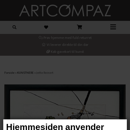
Prøv hjemme med fuld returret
Vi leverer direkte til din dør
Køb gavekort til kunst
Forside
»
KUNSTNERE
»
Jette Reinert
Hjemmesiden anvender