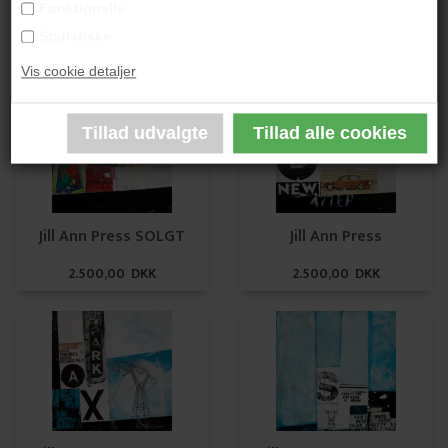
Funktionelle
Jill Ann Press
Jill Ann Press
Statistiske
8.100,00 DKK
8.100,00 DKK
Vis cookie detaljer
Jill Ann Press SOLGT
Jill Ann Press
2.500,00 DKK
2.500,00 DKK