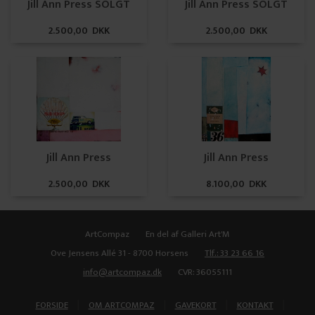
Jill Ann Press SOLGT
Jill Ann Press SOLGT
2.500,00 DKK
2.500,00 DKK
Jill Ann Press
Jill Ann Press
2.500,00 DKK
8.100,00 DKK
ArtCompaz
En del af Galleri Art'M
Ove Jensens Allé 31 - 8700 Horsens
Tlf.: 33 23 66 16
info@artcompaz.dk
CVR: 36055111
|
|
|
|
FORSIDE
OM ARTCOMPAZ
GAVEKORT
KONTAKT