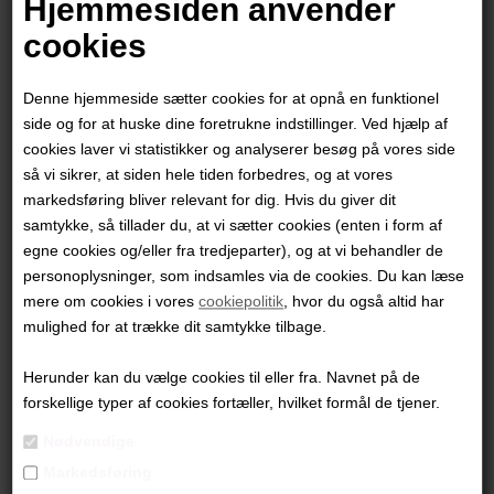
Hjemmesiden anvender
"Uden Titel"
cookies
120 x 100 cm.
Denne hjemmeside sætter cookies for at opnå en funktionel
Mixed Media
side og for at huske dine foretrukne indstillinger. Ved hjælp af
Ikke indrammet
cookies laver vi statistikker og analyserer besøg på vores side
så vi sikrer, at siden hele tiden forbedres, og at vores
PRODUKTBESKRIVELSE
markedsføring bliver relevant for dig. Hvis du giver dit
samtykke, så tillader du, at vi sætter cookies (enten i form af
PRODUKTINFORMATION
egne cookies og/eller fra tredjeparter), og at vi behandler de
personoplysninger, som indsamles via de cookies. Du kan læse
Andre værker af kunstneren:
mere om cookies i vores
cookiepolitik
, hvor du også altid har
mulighed for at trække dit samtykke tilbage.
Herunder kan du vælge cookies til eller fra. Navnet på de
forskellige typer af cookies fortæller, hvilket formål de tjener.
Nødvendige
Markedsføring