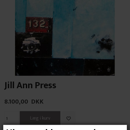
Jill Ann Press
8.100,00
DKK