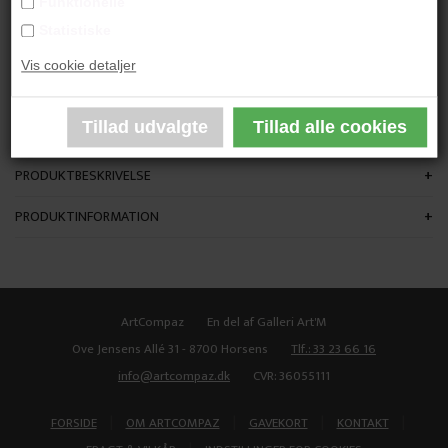
Funktionelle
"Showbizz vol. 2"
Statistiske
Vis cookie detaljer
103x72 cm.
Akvarel
Indrammet
PRODUKTBESKRIVELSE
PRODUKTINFORMATION
ArtCompaz
En del af Galleri Art'M
Ove Jensens Allé 31 - 8700 Horsens
Tlf.: 33 23 66 16
info@artcompaz.dk
CVR: 36055111
|
|
|
|
FORSIDE
OM ARTCOMPAZ
GAVEKORT
KONTAKT