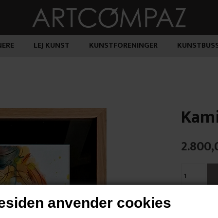
ERE
LEJ KUNST
KUNSTFORENINGER
KUNSTBUS
Kami
2.800,
siden anvender cookies
"Am I a Clow