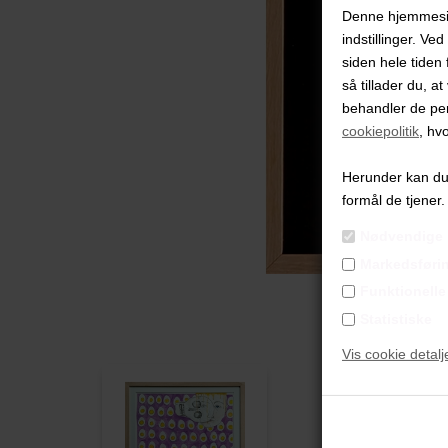
Denne hjemmeside
indstillinger. Ve
siden hele tiden 
så tillader du, a
behandler de pe
cookiepolitik
, hv
Herunder kan du v
formål de tjener.
Nødvendige
Markedsføri
Funktionelle
Statistiske
Vis cookie detalj