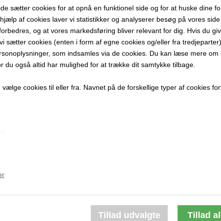
 sætter cookies for at opnå en funktionel side og for at huske dine f
40x30 cm.
d hjælp af cookies laver vi statistikker og analyserer besøg på vores side s
Akvarel
forbedres, og at vores markedsføring bliver relevant for dig. Hvis du gi
Indrammet
t vi sætter cookies (enten i form af egne cookies og/eller fra tredjeparter)
rsonoplysninger, som indsamles via de cookies. Du kan læse mere om c
PRODUKTBES
or du også altid har mulighed for at trække dit samtykke tilbage.
PRODUKTIN
ælge cookies til eller fra. Navnet på de forskellige typer af cookies fort
ng
Andre værker af kunstneren:
er