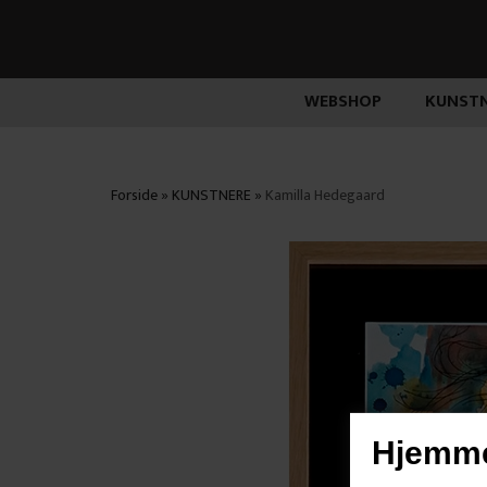
WEBSHOP
KUNSTN
Forside
»
KUNSTNERE
»
Kamilla Hedegaard
Hjemme