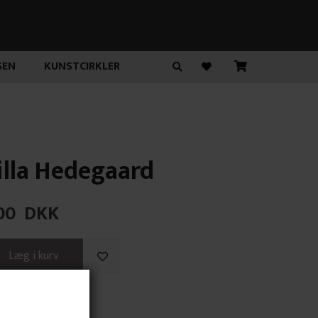
SEN
KUNSTCIRKLER
lla Hedegaard
00
DKK
n?"