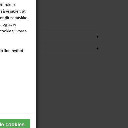
oretrukne
å vi sikrer, at
ver dit samtykke,
, og at vi
ookies i vores
KRIVELSE
FORMATION
æller, hvilket